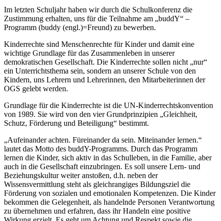
Im letzten Schuljahr haben wir durch die Schulkonferenz die
Zustimmung erhalten, uns für die Teilnahme am „buddY“ –
Programm (buddy (engl.)=Freund) zu bewerben.
Kinderrechte sind Menschenrechte für Kinder und damit eine
wichtige Grundlage für das Zusammenleben in unserer
demokratischen Gesellschaft. Die Kinderrechte sollen nicht „nur“
ein Unterrichtsthema sein, sondern an unserer Schule von den
Kindern, uns Lehrern und Lehrerinnen, den Mitarbeiterinnen der
OGS gelebt werden.
Grundlage für die Kinderrechte ist die UN-Kinderrechtskonvention
von 1989. Sie wird von den vier Grundprinzipien „Gleichheit,
Schutz, Förderung und Beteiligung“ bestimmt.
„Aufeinander achten. Füreinander da sein. Miteinander lernen.“
lautet das Motto des buddY-Programms. Durch das Programm
lernen die Kinder, sich aktiv in das Schulleben, in die Familie, aber
auch in die Gesellschaft einzubringen. Es soll unsere Lern- und
Beziehungskultur weiter anstoßen, d.h. neben der
Wissensvermittlung steht als gleichrangiges Bildungsziel die
Förderung von sozialen und emotionalen Kompetenzen. Die Kinder
bekommen die Gelegenheit, als handelnde Personen Verantwortung
zu übernehmen und erfahren, dass ihr Handeln eine positive
Wirkung erzielt. Es geht um Achtung und Respekt sowie die